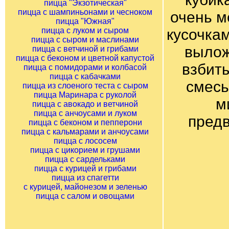
пицца "Экзотическая"
пицца с шампиньонами и чесноком
очень м
пицца "Южная"
пицца с луком и сыром
кусочкам
пицца с сыром и маслинами
вылож
пицца с ветчиной и грибами
пицца с беконом и цветной капустой
взбит
пицца с помидорами и колбасой
пицца с кабачками
смесь
пицца из слоеного теста с сыром
пицца Маринара с руколой
м
пицца с авокадо и ветчиной
пицца с анчоусами и луком
предв
пицца с беконом и пепперони
пицца с кальмарами и анчоусами
пицца с лососем
пицца с цикорием и грушами
пицца с сардельками
пицца с курицей и грибами
пицца из спагетти
с курицей, майонезом и зеленью
пицца с салом и овощами