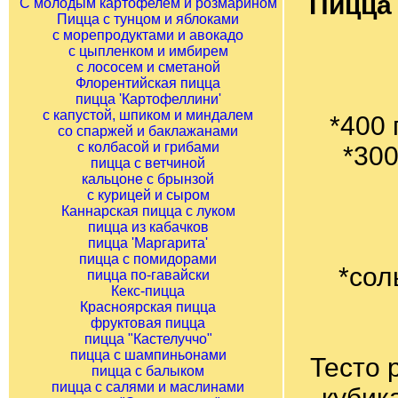
Пицца 
С молодым картофелем и розмарином
Пицца с тунцом и яблоками
с морепродуктами и авокадо
с цыпленком и имбирем
с лососем и сметаной
Флорентийская пицца
пицца 'Картофеллини'
с капустой, шпиком и миндалем
*400 
со спаржей и баклажанами
с колбасой и грибами
*300
пицца с ветчиной
кальцоне с брынзой
с курицей и сыром
Каннарская пицца с луком
пицца из кабачков
пицца 'Маргарита'
пицца с помидорами
*сол
пицца по-гавайски
Кекс-пицца
Красноярская пицца
фруктовая пицца
пицца "Кастелуччо"
пицца с шампиньонами
Тесто 
пицца с балыком
пицца с салями и маслинами
кубик