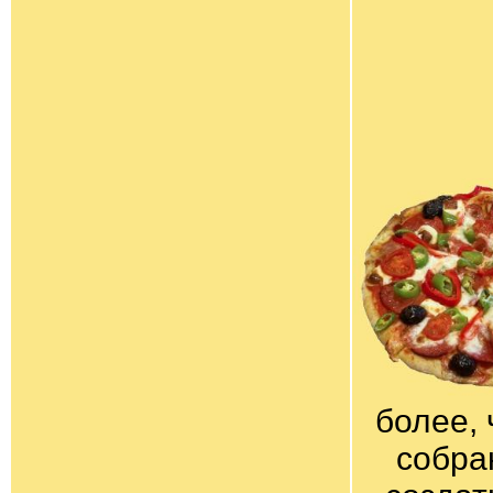
более, 
собра