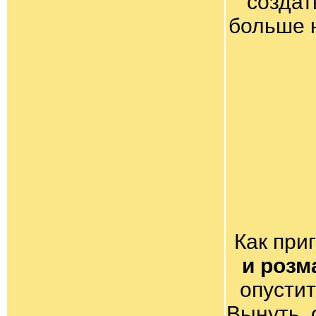
создат
больше 
Как при
и розм
опустит
Вынуть, 