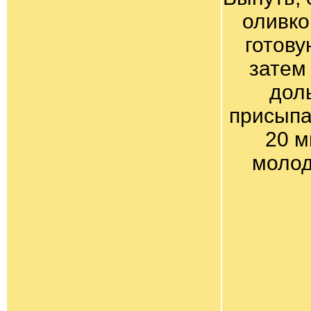
оливко
готову
затем
дол
присыпа
20 м
молод