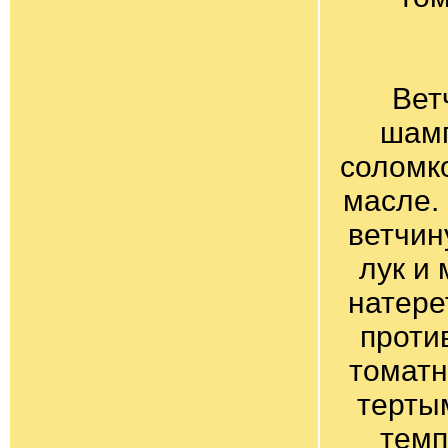
Вет
шамп
соломко
масле.
ветчин
лук и
натере
проти
томатн
терты
темп