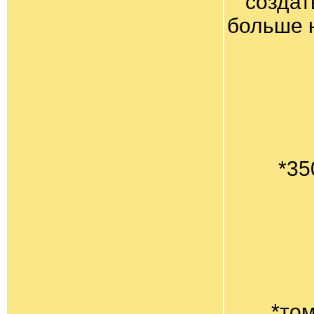
создат
больше 
*35
*том