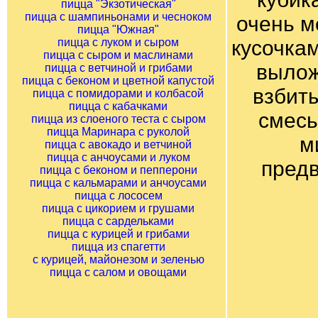
пицца "Экзотическая"
пицца с шампиньонами и чесноком
очень м
пицца "Южная"
пицца с луком и сыром
кусочкам
пицца с сыром и маслинами
вылож
пицца с ветчиной и грибами
пицца с беконом и цветной капустой
взбит
пицца с помидорами и колбасой
пицца с кабачками
смесь
пицца из слоеного теста с сыром
пицца Маринара с руколой
м
пицца с авокадо и ветчиной
пицца с анчоусами и луком
предв
пицца с беконом и пепперони
пицца с кальмарами и анчоусами
пицца с лососем
пицца с цикорием и грушами
пицца с сардельками
пицца с курицей и грибами
пицца из спагетти
с курицей, майонезом и зеленью
пицца с салом и овощами