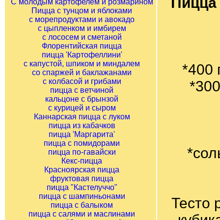
Пицца 
С молодым картофелем и розмарином
Пицца с тунцом и яблоками
с морепродуктами и авокадо
с цыпленком и имбирем
с лососем и сметаной
Флорентийская пицца
пицца 'Картофеллини'
с капустой, шпиком и миндалем
*400 
со спаржей и баклажанами
с колбасой и грибами
*300
пицца с ветчиной
кальцоне с брынзой
с курицей и сыром
Каннарская пицца с луком
пицца из кабачков
пицца 'Маргарита'
пицца с помидорами
*сол
пицца по-гавайски
Кекс-пицца
Красноярская пицца
фруктовая пицца
пицца "Кастелуччо"
пицца с шампиньонами
Тесто 
пицца с балыком
пицца с салями и маслинами
кубик