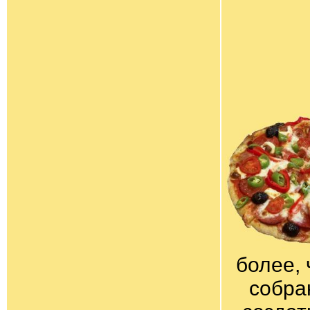
более, 
собра