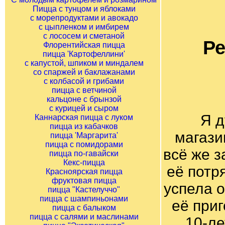
Пицца с тунцом и яблоками
с морепродуктами и авокадо
с цыпленком и имбирем
с лососем и сметаной
Р
Флорентийская пицца
пицца 'Картофеллини'
с капустой, шпиком и миндалем
со спаржей и баклажанами
с колбасой и грибами
пицца с ветчиной
кальцоне с брынзой
с курицей и сыром
Я д
Каннарская пицца с луком
пицца из кабачков
магазин
пицца 'Маргарита'
пицца с помидорами
всё же з
пицца по-гавайски
Кекс-пицца
её потр
Красноярская пицца
фруктовая пицца
успела о
пицца "Кастелуччо"
пицца с шампиньонами
её при
пицца с балыком
пицца с салями и маслинами
10-ле