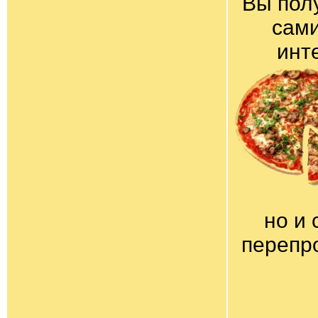
Вы пол
сами
инт
но и 
перепр