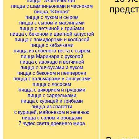
пицца "Экзотическая"
пицца с шампиньонами и чесноком
предст
пицца "Южная"
пицца с луком и сыром
пицца с сыром и маслинами
пицца с ветчиной и грибами
пицца с беконом и цветной капустой
пицца с помидорами и колбасой
пицца с кабачками
пицца из слоеного теста с сыром
пицца Маринара с руколой
пицца с авокадо и ветчиной
пицца с анчоусами и луком
пицца с беконом и пепперони
пицца с кальмарами и анчоусами
пицца с лососем
пицца с цикорием и грушами
пицца с сардельками
пицца с курицей и грибами
пицца из спагетти
с курицей, майонезом и зеленью
пицца с салом и овощами
7 чудес света древнего мира