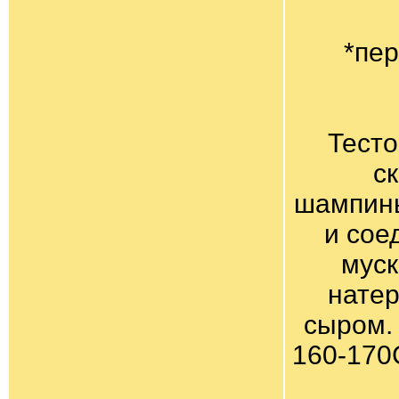
*пе
Тесто
с
шампинь
и сое
муск
натер
сыром. 
160-170