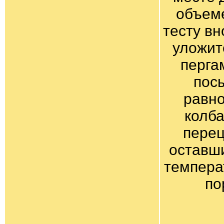
объеме
тесту вн
уложит
перга
посы
равно
колба
перец
оставш
темпера
по