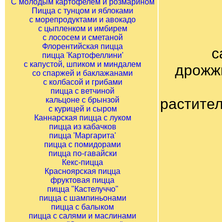
С молодым картофелем и розмарином
Пицца с тунцом и яблоками
с морепродуктами и авокадо
с цыпленком и имбирем
с лососем и сметаной
Флорентийская пицца
с
пицца 'Картофеллини'
с капустой, шпиком и миндалем
дрожжи
со спаржей и баклажанами
с колбасой и грибами
пицца с ветчиной
кальцоне с брынзой
растител
с курицей и сыром
Каннарская пицца с луком
пицца из кабачков
пицца 'Маргарита'
пицца с помидорами
пицца по-гавайски
Кекс-пицца
Красноярская пицца
фруктовая пицца
пицца "Кастелуччо"
пицца с шампиньонами
пицца с балыком
пицца с салями и маслинами