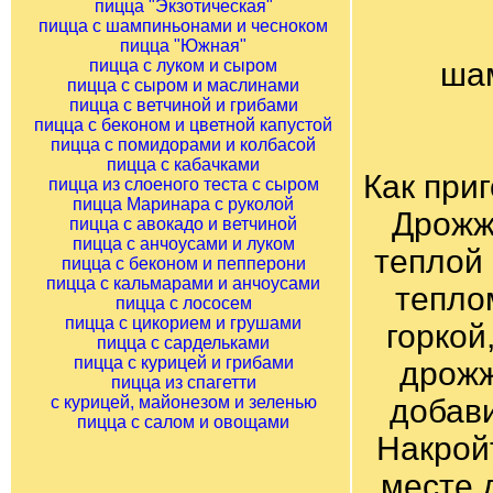
пицца "Экзотическая"
пицца с шампиньонами и чесноком
пицца "Южная"
пицца с луком и сыром
шам
пицца с сыром и маслинами
пицца с ветчиной и грибами
пицца с беконом и цветной капустой
пицца с помидорами и колбасой
пицца с кабачками
Как при
пицца из слоеного теста с сыром
пицца Маринара с руколой
Дрожж
пицца с авокадо и ветчиной
пицца с анчоусами и луком
теплой 
пицца с беконом и пепперони
пицца с кальмарами и анчоусами
тепло
пицца с лососем
пицца с цикорием и грушами
горкой
пицца с сардельками
пицца с курицей и грибами
дрожж
пицца из спагетти
с курицей, майонезом и зеленью
добави
пицца с салом и овощами
Накрой
месте 