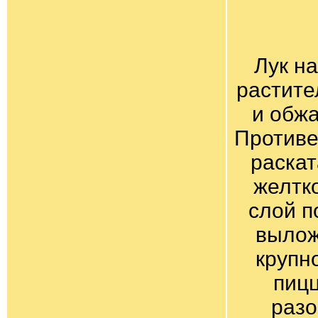
Лук н
растите
и обж
Противе
раскат
желтк
слой п
вылож
крупн
пицц
разо