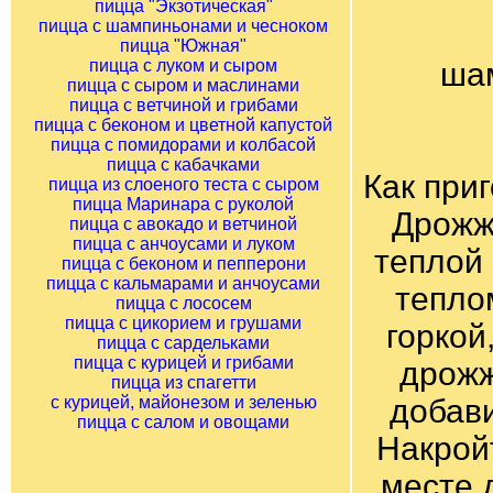
пицца "Экзотическая"
пицца с шампиньонами и чесноком
пицца "Южная"
пицца с луком и сыром
шам
пицца с сыром и маслинами
пицца с ветчиной и грибами
пицца с беконом и цветной капустой
пицца с помидорами и колбасой
пицца с кабачками
Как при
пицца из слоеного теста с сыром
пицца Маринара с руколой
Дрожж
пицца с авокадо и ветчиной
пицца с анчоусами и луком
теплой 
пицца с беконом и пепперони
пицца с кальмарами и анчоусами
тепло
пицца с лососем
пицца с цикорием и грушами
горкой
пицца с сардельками
пицца с курицей и грибами
дрожж
пицца из спагетти
с курицей, майонезом и зеленью
добави
пицца с салом и овощами
Накрой
месте 