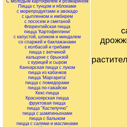
С молодым картофелем и розмарином
Пицца с тунцом и яблоками
с морепродуктами и авокадо
с цыпленком и имбирем
с лососем и сметаной
Флорентийская пицца
с
пицца 'Картофеллини'
с капустой, шпиком и миндалем
дрожжи
со спаржей и баклажанами
с колбасой и грибами
пицца с ветчиной
кальцоне с брынзой
растител
с курицей и сыром
Каннарская пицца с луком
пицца из кабачков
пицца 'Маргарита'
пицца с помидорами
пицца по-гавайски
Кекс-пицца
Красноярская пицца
фруктовая пицца
пицца "Кастелуччо"
пицца с шампиньонами
пицца с балыком
пицца с салями и маслинами