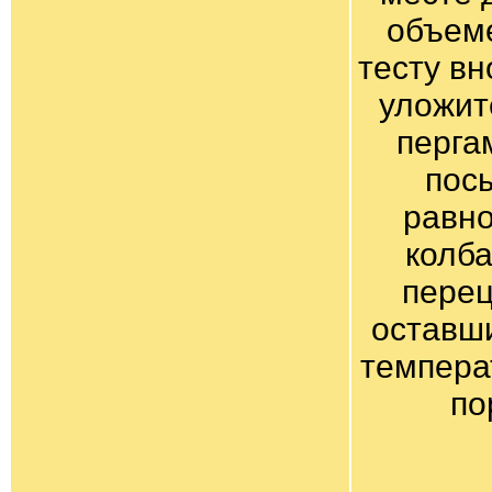
объеме
тесту вн
уложит
перга
посы
равно
колба
перец
оставш
темпера
по