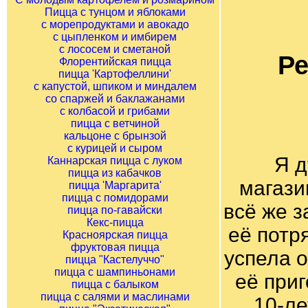
Пицца с тунцом и яблоками
с морепродуктами и авокадо
с цыпленком и имбирем
с лососем и сметаной
Р
Флорентийская пицца
пицца 'Картофеллини'
с капустой, шпиком и миндалем
со спаржей и баклажанами
с колбасой и грибами
пицца с ветчиной
кальцоне с брынзой
с курицей и сыром
Я д
Каннарская пицца с луком
пицца из кабачков
магазин
пицца 'Маргарита'
пицца с помидорами
всё же з
пицца по-гавайски
Кекс-пицца
её потр
Красноярская пицца
фруктовая пицца
успела о
пицца "Кастелуччо"
пицца с шампиньонами
её при
пицца с балыком
пицца с салями и маслинами
10-ле