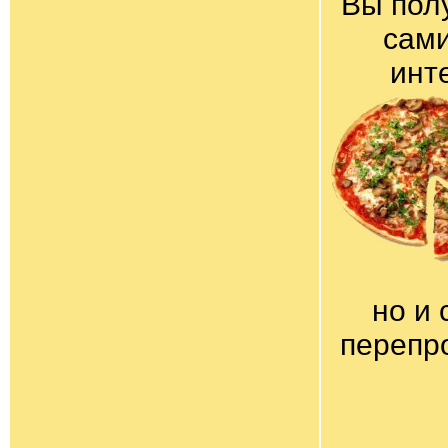
Вы пол
сами
инт
но и 
перепр