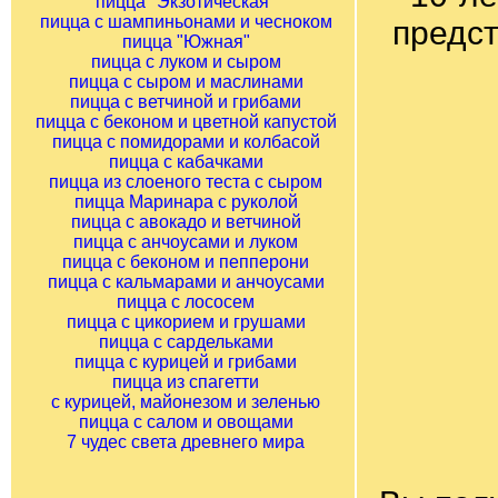
пицца "Экзотическая"
пицца с шампиньонами и чесноком
предст
пицца "Южная"
пицца с луком и сыром
пицца с сыром и маслинами
пицца с ветчиной и грибами
пицца с беконом и цветной капустой
пицца с помидорами и колбасой
пицца с кабачками
пицца из слоеного теста с сыром
пицца Маринара с руколой
пицца с авокадо и ветчиной
пицца с анчоусами и луком
пицца с беконом и пепперони
пицца с кальмарами и анчоусами
пицца с лососем
пицца с цикорием и грушами
пицца с сардельками
пицца с курицей и грибами
пицца из спагетти
с курицей, майонезом и зеленью
пицца с салом и овощами
7 чудес света древнего мира