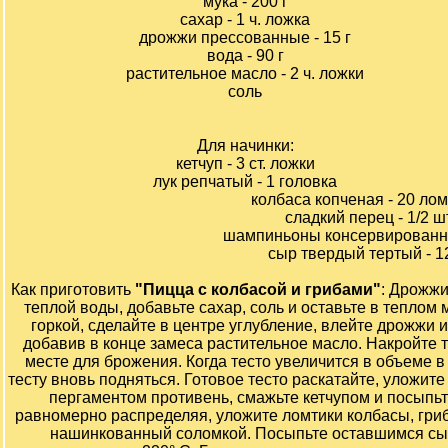
мука - 200 г
сахар - 1 ч. ложка
дрожжи прессованные - 15 г
вода - 90 г
растительное масло - 2 ч. ложки
соль
Для начинки:
кетчуп - 3 ст. ложки
лук репчатый - 1 головка
колбаса копченая - 20 ло
сладкий перец - 1/2 шт
шампиньоны консервированны
сыр твердый тертый - 1
Как приготовить
"Пицца с колбасой и грибами"
: Дрожж
теплой воды, добавьте сахар, соль и оставьте в теплом 
горкой, сделайте в центре углубление, влейте дрожжи 
добавив в конце замеса растительное масло. Накройте т
месте для брожения. Когда тесто увеличится в объеме в
тесту вновь подняться. Готовое тесто раскатайте, уложи
пергаментом противень, смажьте кетчупом и посыпьте
равномерно распределяя, уложите ломтики колбасы, гриб
нашинкованный соломкой. Посыпьте оставшимся сыр