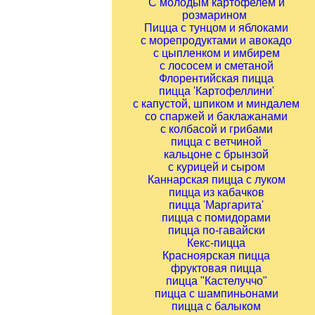
С молодым картофелем и
розмарином
Пицца с тунцом и яблоками
с морепродуктами и авокадо
с цыпленком и имбирем
с лососем и сметаной
Флорентийская пицца
пицца 'Картофеллини'
с капустой, шпиком и миндалем
со спаржей и баклажанами
с колбасой и грибами
пицца с ветчиной
кальцоне с брынзой
с курицей и сыром
Каннарская пицца с луком
пицца из кабачков
пицца 'Маргарита'
пицца с помидорами
пицца по-гавайски
Кекс-пицца
Красноярская пицца
фруктовая пицца
пицца "Кастелуччо"
пицца с шампиньонами
пицца с балыком