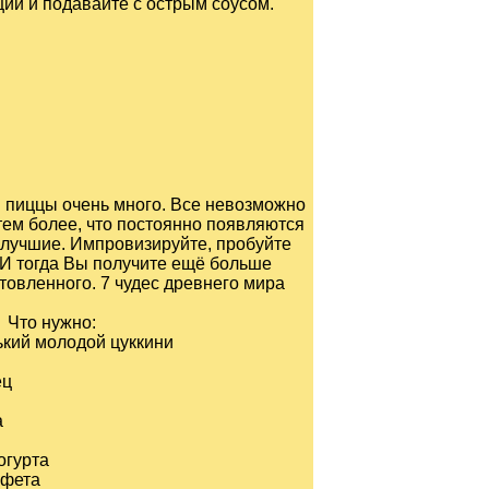
ции и подавайте с острым соусом.
 пиццы очень много. Все невозможно
тем более, что постоянно появляются
 лучшие. Импровизируйте, пробуйте
. И тогда Вы получите ещё больше
отовленного.
7 чудес древнего мира
Что нужно:
ький молодой цуккини
ец
а
огурта
 фета