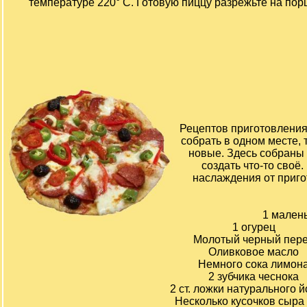
температуре 220° С. Готовую пиццу разрежьте на пор
Рецептов приготовления
собрать в одном месте, 
новые. Здесь собраны
создать что-то своё
наслаждения от приг
1 мален
1 огурец
Молотый черный пер
Оливковое масло
Немного сока лимон
2 зубчика чеснока
2 ст. ложки натурального й
Несколько кусочков сыра