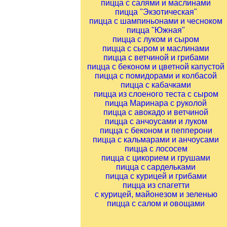
пицца с салями и маслинами
пицца "Экзотическая"
пицца с шампиньонами и чесноком
пицца "Южная"
пицца с луком и сыром
пицца с сыром и маслинами
пицца с ветчиной и грибами
пицца с беконом и цветной капустой
пицца с помидорами и колбасой
пицца с кабачками
пицца из слоеного теста с сыром
пицца Маринара с руколой
пицца с авокадо и ветчиной
пицца с анчоусами и луком
пицца с беконом и пепперони
пицца с кальмарами и анчоусами
пицца с лососем
пицца с цикорием и грушами
пицца с сардельками
пицца с курицей и грибами
пицца из спагетти
с курицей, майонезом и зеленью
пицца с салом и овощами