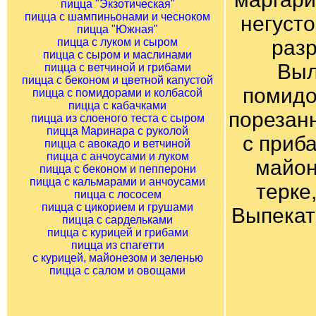
пицца "Экзотическая"
пицца с шампиньонами и чесноком
негусто
пицца "Южная"
пицца с луком и сыром
раз
пицца с сыром и маслинами
Выл
пицца с ветчиной и грибами
пицца с беконом и цветной капустой
помидо
пицца с помидорами и колбасой
пицца с кабачками
порезанн
пицца из слоеного теста с сыром
пицца Маринара с руколой
с приб
пицца с авокадо и ветчиной
пицца с анчоусами и луком
майон
пицца с беконом и пепперони
пицца с кальмарами и анчоусами
терке
пицца с лососем
пицца с цикорием и грушами
Выпекат
пицца с сардельками
пицца с курицей и грибами
пицца из спагетти
с курицей, майонезом и зеленью
пицца с салом и овощами