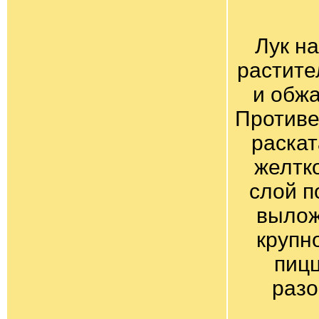
Лук н
растите
и обж
Противе
раскат
желтк
слой п
вылож
крупн
пицц
разо