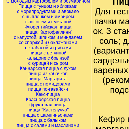
Пиц
С молодым картофелем и розмарином
Пицца с тунцом и яблоками
Для тест
с морепродуктами и авокадо
с цыпленком и имбирем
пачки ма
с лососем и сметаной
Флорентийская пицца
ок. 3 ста
пицца 'Картофеллини'
с капустой, шпиком и миндалем
соль; 
со спаржей и баклажанами
с колбасой и грибами
(вариант
пицца с ветчиной
кальцоне с брынзой
сардельк
с курицей и сыром
вареных 
Каннарская пицца с луком
пицца из кабачков
(реком
пицца 'Маргарита'
пицца с помидорами
подс
пицца по-гавайски
Кекс-пицца
Красноярская пицца
фруктовая пицца
пицца "Кастелуччо"
пицца с шампиньонами
Кефир 
пицца с балыком
пицца с салями и маслинами
маргари