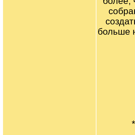
более, 
собра
создат
больше 