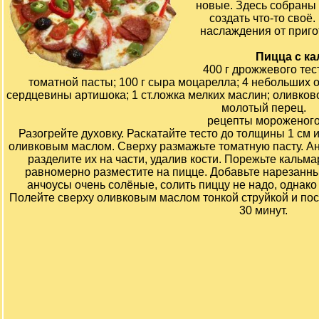
новые. Здесь собраны
создать что-то своё
наслаждения от приг
Пицца с к
400 г дрожжевого тест
томатной пасты; 100 г сыра моцарелла; 4 небольших 
сердцевины артишока; 1 ст.ложка мелких маслин; оливков
молотый перец.
рецепты мороженог
Разогрейте духовку. Раскатайте тесто до толщины 1 см 
оливковым маслом. Сверху размажьте томатную пасту. А
разделите их на части, удалив кости. Порежьте кальм
равномерно разместите на пицце. Добавьте нарезанн
анчоусы очень солёные, солить пиццу не надо, однако
Полейте сверху оливковым маслом тонкой струйкой и по
30 минут.