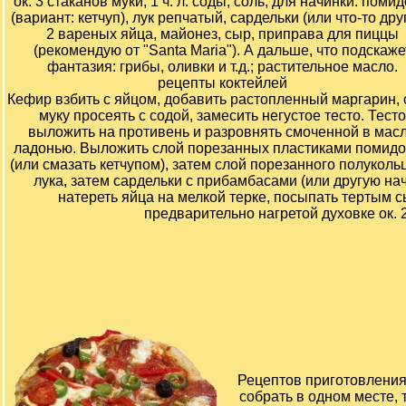
ок. 3 стаканов муки, 1 ч. л. соды, соль; для начинки: поми
(вариант: кетчуп), лук репчатый, сардельки (или что-то дру
2 вареных яйца, майонез, сыр, приправа для пиццы
(рекомендую от "Santa Maria"). А дальше, что подскаже
фантазия: грибы, оливки и т.д.; растительное масло.
рецепты коктейлей
Кефир взбить с яйцом, добавить растопленный маргарин, 
муку просеять с содой, замесить негустое тесто. Тесто
выложить на противень и разровнять смоченной в мас
ладонью. Выложить слой порезанных пластиками помид
(или смазать кетчупом), затем слой порезанного полуколь
лука, затем сардельки с прибамбасами (или другую на
натереть яйца на мелкой терке, посыпать тертым 
предварительно нагретой духовке ок. 
Рецептов приготовления
собрать в одном месте, 