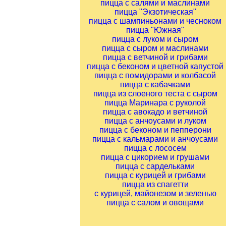
пицца с салями и маслинами
пицца "Экзотическая"
пицца с шампиньонами и чесноком
пицца "Южная"
пицца с луком и сыром
пицца с сыром и маслинами
пицца с ветчиной и грибами
пицца с беконом и цветной капустой
пицца с помидорами и колбасой
пицца с кабачками
пицца из слоеного теста с сыром
пицца Маринара с руколой
пицца с авокадо и ветчиной
пицца с анчоусами и луком
пицца с беконом и пепперони
пицца с кальмарами и анчоусами
пицца с лососем
пицца с цикорием и грушами
пицца с сардельками
пицца с курицей и грибами
пицца из спагетти
с курицей, майонезом и зеленью
пицца с салом и овощами