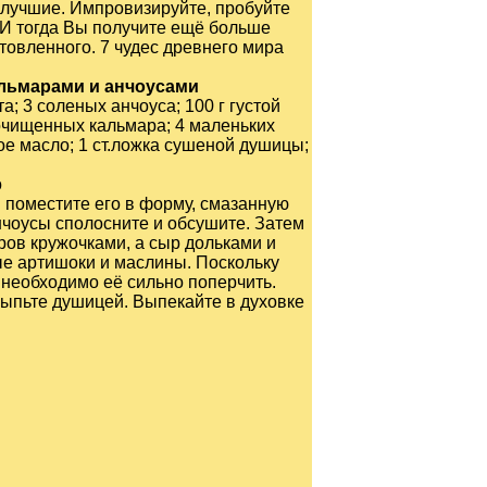
 лучшие. Импровизируйте, пробуйте
. И тогда Вы получите ещё больше
отовленного.
7 чудес древнего мира
альмарами и анчоусами
а; 3 соленых анчоуса; 100 г густой
очищенных кальмара; 4 маленьких
ое масло; 1 ст.ложка сушеной душицы;
о
и поместите его в форму, смазанную
нчоусы сполосните и обсушите. Затем
аров кружочками, а сыр дольками и
ые артишоки и маслины. Поскольку
 необходимо её сильно поперчить.
сыпьте душицей. Выпекайте в духовке