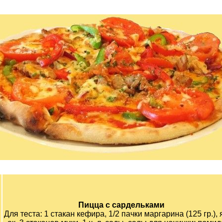
Пицца с сардельками
Для теста: 1 стакан кефира, 1/2 пачки маргарина (125 гр.), 