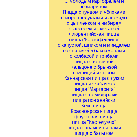
С молодым картофелем и
розмарином
Пицца с тунцом и яблоками
с морепродуктами и авокадо
с цыпленком и имбирем
с лососем и сметаной
Флорентийская пицца
пицца 'Картофеллини'
с капустой, шпиком и миндалем
со спаржей и баклажанами
с колбасой и грибами
пицца с ветчиной
кальцоне с брынзой
с курицей и сыром
Каннарская пицца с луком
пицца из кабачков
пицца 'Маргарита'
пицца с помидорами
пицца по-гавайски
Кекс-пицца
Красноярская пицца
фруктовая пицца
пицца "Кастелуччо"
пицца с шампиньонами
пицца с балыком