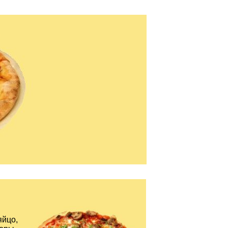
яйцо,