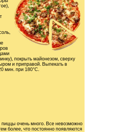
доры
гое),
т
соль,
ле
оров
цами
чинку), покрыть майонезом, сверху
сыром и приправой. Выпекать в
20 мин. при 180°C.
 пиццы очень много. Все невозможно
тем более, что постоянно появляются