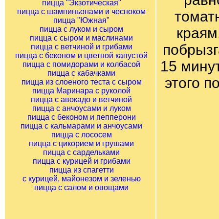
пицца "Экзотическая"
пицца с шампиньонами и чесноком
томатн
пицца "Южная"
пицца с луком и сыром
краям
пицца с сыром и маслинами
побрызг
пицца с ветчиной и грибами
пицца с беконом и цветной капустой
15 мину
пицца с помидорами и колбасой
пицца с кабачками
этого п
пицца из слоеного теста с сыром
пицца Маринара с руколой
пицца с авокадо и ветчиной
пицца с анчоусами и луком
пицца с беконом и пепперони
пицца с кальмарами и анчоусами
пицца с лососем
пицца с цикорием и грушами
пицца с сардельками
пицца с курицей и грибами
пицца из спагетти
с курицей, майонезом и зеленью
пицца с салом и овощами