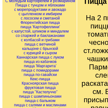
Пицца
С молодым картофелем и розмарином
Пицца с тунцом и яблоками
с морепродуктами и авокадо
с цыпленком и имбирем
На 2 п
с лососем и сметаной
Флорентийская пицца
пицц
пицца 'Картофеллини'
с капустой, шпиком и миндалем
томат
со спаржей и баклажанами
с колбасой и грибами
чесно
пицца с ветчиной
кальцоне с брынзой
ст.лож
с курицей и сыром
чашки
Каннарская пицца с луком
пицца из кабачков
Парме
пицца 'Маргарита'
пицца с помидорами
сле
пицца по-гавайски
Кекс-пицца
раската
Красноярская пицца
фруктовая пицца
см. 
пицца "Кастелуччо"
пицца с шампиньонами
присып
пицца с балыком
пицца с салями и маслинами
равн