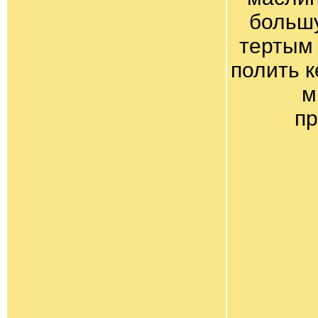
большу
тертым
полить к
м
пр