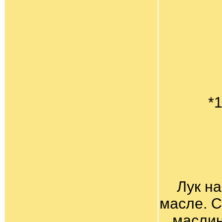
*1
Лук н
масле. С
маслин