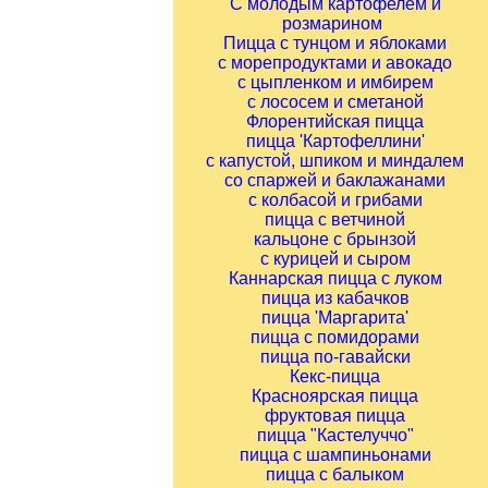
С молодым картофелем и
розмарином
Пицца с тунцом и яблоками
с морепродуктами и авокадо
с цыпленком и имбирем
с лососем и сметаной
Флорентийская пицца
пицца 'Картофеллини'
с капустой, шпиком и миндалем
со спаржей и баклажанами
с колбасой и грибами
пицца с ветчиной
кальцоне с брынзой
с курицей и сыром
Каннарская пицца с луком
пицца из кабачков
пицца 'Маргарита'
пицца с помидорами
пицца по-гавайски
Кекс-пицца
Красноярская пицца
фруктовая пицца
пицца "Кастелуччо"
пицца с шампиньонами
пицца с балыком