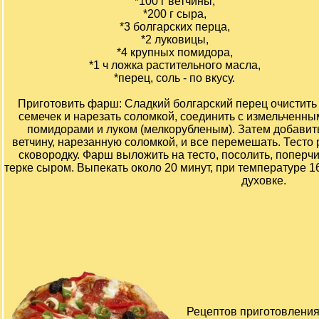
*100 г ветчины,
*200 г сыра,
*3 болгарских перца,
*2 луковицы,
*4 крупных помидора,
*1 ч ложка растительного масла,
*перец, соль - по вкусу.
Приготовить фарш: Сладкий болгарский перец очистить
семечек и нарезать соломкой, соединить с измельченны
помидорами и луком (мелкорубленым). Затем добавит
ветчину, нарезанную соломкой, и все перемешать. Тесто
сковородку. Фарш выложить на тесто, посолить, поперч
терке сыром. Выпекать около 20 минут, при температуре 1
духовке.
Рецептов приготовления