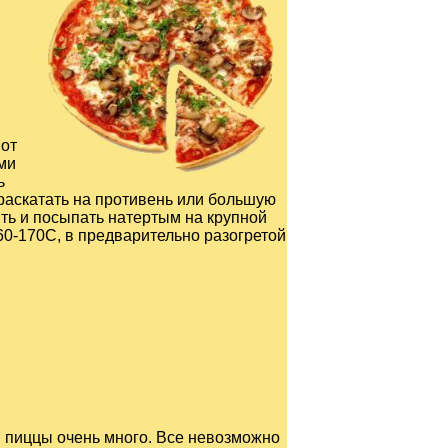
 от
ми
ь
 раскатать на противень или большую
ить и посыпать натертым на крупной
60-170С, в предварительно разогретой
 пиццы очень много. Все невозможно