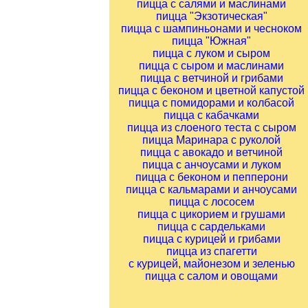
пицца с салями и маслинами
пицца "Экзотическая"
пицца с шампиньонами и чесноком
пицца "Южная"
пицца с луком и сыром
пицца с сыром и маслинами
пицца с ветчиной и грибами
пицца с беконом и цветной капустой
пицца с помидорами и колбасой
пицца с кабачками
пицца из слоеного теста с сыром
пицца Маринара с руколой
пицца с авокадо и ветчиной
пицца с анчоусами и луком
пицца с беконом и пепперони
пицца с кальмарами и анчоусами
пицца с лососем
пицца с цикорием и грушами
пицца с сардельками
пицца с курицей и грибами
пицца из спагетти
с курицей, майонезом и зеленью
пицца с салом и овощами