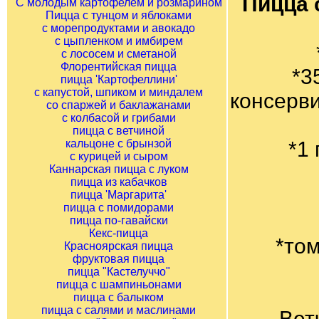
Пицца 
С молодым картофелем и розмарином
Пицца с тунцом и яблоками
с морепродуктами и авокадо
с цыпленком и имбирем
с лососем и сметаной
Флорентийская пицца
*3
пицца 'Картофеллини'
с капустой, шпиком и миндалем
консерв
со спаржей и баклажанами
с колбасой и грибами
пицца с ветчиной
кальцоне с брынзой
*1
с курицей и сыром
Каннарская пицца с луком
пицца из кабачков
пицца 'Маргарита'
пицца с помидорами
пицца по-гавайски
Кекс-пицца
*том
Красноярская пицца
фруктовая пицца
пицца "Кастелуччо"
пицца с шампиньонами
пицца с балыком
пицца с салями и маслинами
Вет