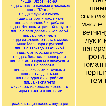
пицца "Экзотическая"
пицца с шампиньонами и чесноком
шамп
пицца "Южная"
пицца с луком и сыром
соломко
пицца с сыром и маслинами
масле.
пицца с ветчиной и грибами
пицца с беконом и цветной капустой
ветчин
пицца с помидорами и колбасой
пицца с кабачками
лук и
пицца из слоеного теста с сыром
пицца Маринара с руколой
натере
пицца с авокадо и ветчиной
пицца с анчоусами и луком
проти
пицца с беконом и пепперони
пицца с кальмарами и анчоусами
томатн
пицца с лососем
пицца с цикорием и грушами
терты
пицца с сардельками
пицца с курицей и грибами
темп
пицца из спагетти
с курицей, майонезом и зеленью
пицца с салом и овощами
реабилитация после ампутации