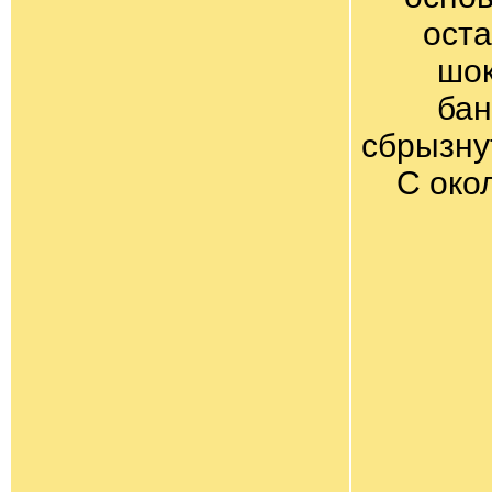
оста
шок
бан
сбрызну
С око