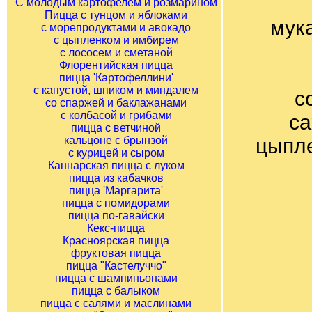
С молодым картофелем и розмарином
Пицца с тунцом и яблоками
мука
с морепродуктами и авокадо
с цыпленком и имбирем
с лососем и сметаной
Флорентийская пицца
пицца 'Картофеллини'
с капустой, шпиком и миндалем
с
со спаржей и баклажанами
с колбасой и грибами
са
пицца с ветчиной
кальцоне с брынзой
цыпле
с курицей и сыром
Каннарская пицца с луком
пицца из кабачков
пицца 'Маргарита'
пицца с помидорами
пицца по-гавайски
Кекс-пицца
Красноярская пицца
фруктовая пицца
пицца "Кастелуччо"
пицца с шампиньонами
пицца с балыком
пицца с салями и маслинами