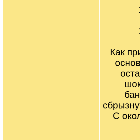
Как пр
основ
оста
шок
бан
сбрызну
С око