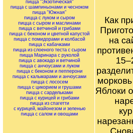
пицца "Экзотическая"
пицца с шампиньонами и чесноком
пицца "Южная"
пицца с луком и сыром
Как пр
пицца с сыром и маслинами
Пригото
пицца с ветчиной и грибами
пицца с беконом и цветной капустой
на са
пицца с помидорами и колбасой
пицца с кабачками
противе
пицца из слоеного теста с сыром
пицца Маринара с руколой
15–
пицца с авокадо и ветчиной
пицца с анчоусами и луком
раздели
пицца с беконом и пепперони
пицца с кальмарами и анчоусами
морковь
пицца с лососем
пицца с цикорием и грушами
Яблоки о
пицца с сардельками
пицца с курицей и грибами
наре
пицца из спагетти
с курицей, майонезом и зеленью
кур
пицца с салом и овощами
нарезан
Снова