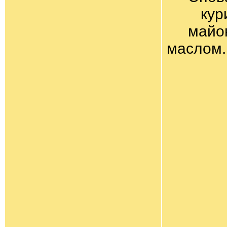
кур
майо
маслом.