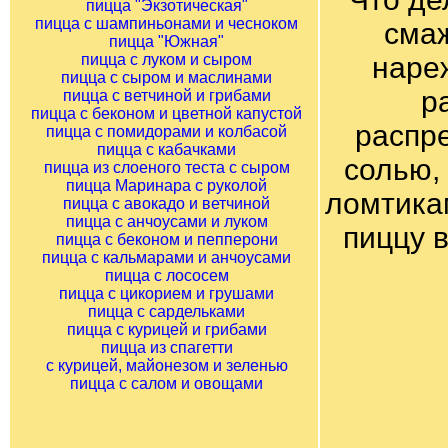
пицца "Экзотическая"
пицца с шампиньонами и чесноком
смаж
пицца "Южная"
пицца с луком и сыром
наре
пицца с сыром и маслинами
р
пицца с ветчиной и грибами
пицца с беконом и цветной капустой
распр
пицца с помидорами и колбасой
пицца с кабачками
солью,
пицца из слоеного теста с сыром
пицца Маринара с руколой
ломтика
пицца с авокадо и ветчиной
пицца с анчоусами и луком
пиццу в
пицца с беконом и пепперони
пицца с кальмарами и анчоусами
пицца с лососем
пицца с цикорием и грушами
пицца с сардельками
пицца с курицей и грибами
пицца из спагетти
с курицей, майонезом и зеленью
пицца с салом и овощами