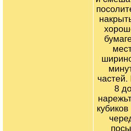
посолит
накрыты
хорошо
бумаге
мест
ширино
минут
частей.
8 д
нарежьт
кубиков
черед
посы