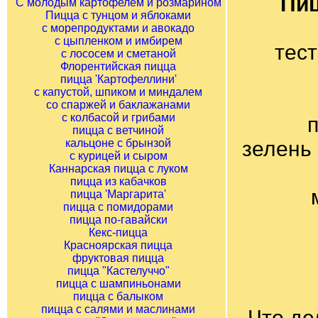
Пиц
С молодым картофелем и розмарином
Пицца с тунцом и яблоками
с морепродуктами и авокадо
с цыпленком и имбирем
тест
с лососем и сметаной
Флорентийская пицца
пицца 'Картофеллини'
с капустой, шпиком и миндалем
со спаржей и баклажанами
с колбасой и грибами
п
пицца с ветчиной
кальцоне с брынзой
зелень 
с курицей и сыром
Каннарская пицца с луком
пицца из кабачков
пицца 'Маргарита'
пицца с помидорами
пицца по-гавайски
Кекс-пицца
Красноярская пицца
фруктовая пицца
пицца "Кастелуччо"
пицца с шампиньонами
пицца с балыком
пицца с салями и маслинами
Что де