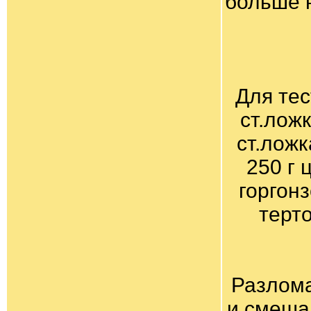
больше 
Для тес
ст.ложк
ст.ложк
250 г 
горгонз
терто
Разлома
и смеша