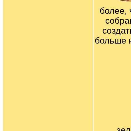
более, 
собра
создат
больше 
зел