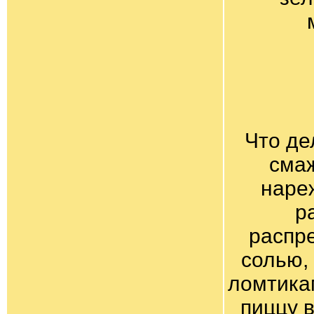
Что де
смаж
наре
р
распр
солью,
ломтика
пиццу в