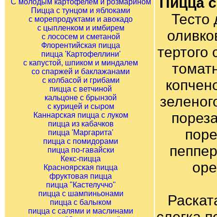
Пицца с
С молодым картофелем и розмарином
Пицца с тунцом и яблоками
Тесто 
с морепродуктами и авокадо
с цыпленком и имбирем
оливко
с лососем и сметаной
Флорентийская пицца
тертого 
пицца 'Картофеллини'
с капустой, шпиком и миндалем
томатн
со спаржей и баклажанами
с колбасой и грибами
копчено
пицца с ветчиной
кальцоне с брынзой
зеленог
с курицей и сыром
пореза
Каннарская пицца с луком
пицца из кабачков
поре
пицца 'Маргарита'
пицца с помидорами
пеппер
пицца по-гавайски
Кекс-пицца
оре
Красноярская пицца
фруктовая пицца
пицца "Кастелуччо"
пицца с шампиньонами
Раскат
пицца с балыком
пицца с салями и маслинами
слегка 