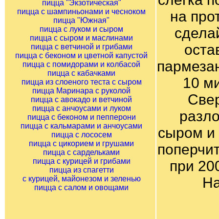
пицца "Экзотическая"
пицца с шампиньонами и чесноком
на про
пицца "Южная"
пицца с луком и сыром
сдела
пицца с сыром и маслинами
оста
пицца с ветчиной и грибами
пицца с беконом и цветной капустой
пармезан
пицца с помидорами и колбасой
пицца с кабачками
10 м
пицца из слоеного теста с сыром
пицца Маринара с руколой
Свер
пицца с авокадо и ветчиной
пицца с анчоусами и луком
разло
пицца с беконом и пепперони
пицца с кальмарами и анчоусами
сыром и 
пицца с лососем
пицца с цикорием и грушами
поперчит
пицца с сардельками
пицца с курицей и грибами
при 20
пицца из спагетти
с курицей, майонезом и зеленью
На
пицца с салом и овощами