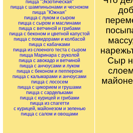
пицца "Экзотическая"
пицца с шампиньонами и чесноком
доб
пицца "Южная"
пицца с луком и сыром
перем
пицца с сыром и маслинами
посып
пицца с ветчиной и грибами
пицца с беконом и цветной капустой
массу
пицца с помидорами и колбасой
пицца с кабачками
нарежь
пицца из слоеного теста с сыром
пицца Маринара с руколой
Сыр н
пицца с авокадо и ветчиной
пицца с анчоусами и луком
слоем
пицца с беконом и пепперони
пицца с кальмарами и анчоусами
майоне
пицца с лососем
пицца с цикорием и грушами
пицца с сардельками
пицца с курицей и грибами
пицца из спагетти
с курицей, майонезом и зеленью
пицца с салом и овощами