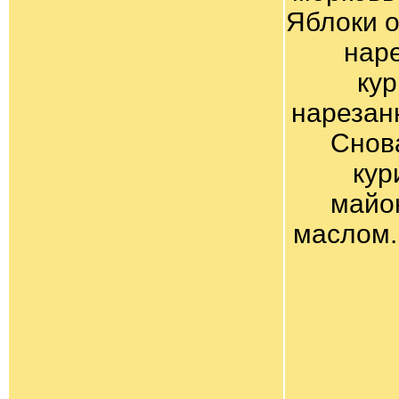
Яблоки о
наре
кур
нарезан
Снова
кур
майо
маслом.