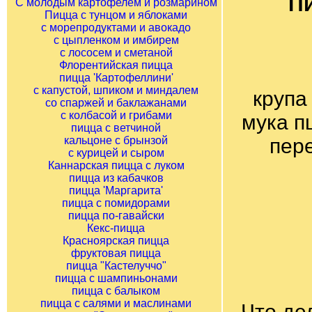
Пи
С молодым картофелем и розмарином
Пицца с тунцом и яблоками
с морепродуктами и авокадо
с цыпленком и имбирем
с лососем и сметаной
Флорентийская пицца
пицца 'Картофеллини'
с капустой, шпиком и миндалем
крупа
со спаржей и баклажанами
с колбасой и грибами
мука п
пицца с ветчиной
кальцоне с брынзой
пер
с курицей и сыром
Каннарская пицца с луком
пицца из кабачков
пицца 'Маргарита'
пицца с помидорами
пицца по-гавайски
Кекс-пицца
Красноярская пицца
фруктовая пицца
пицца "Кастелуччо"
пицца с шампиньонами
пицца с балыком
пицца с салями и маслинами
Что де