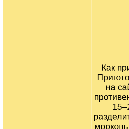
Как пр
Пригото
на са
противе
15–
раздели
морковь