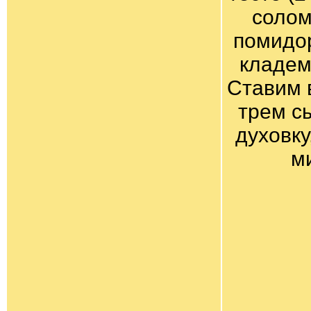
солом
помидор
кладем
Ставим в
трем с
духовку
м