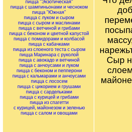
пицца "Экзотическая"
пицца с шампиньонами и чесноком
доб
пицца "Южная"
пицца с луком и сыром
перем
пицца с сыром и маслинами
посып
пицца с ветчиной и грибами
пицца с беконом и цветной капустой
массу
пицца с помидорами и колбасой
пицца с кабачками
нарежь
пицца из слоеного теста с сыром
пицца Маринара с руколой
Сыр н
пицца с авокадо и ветчиной
пицца с анчоусами и луком
слоем
пицца с беконом и пепперони
пицца с кальмарами и анчоусами
майоне
пицца с лососем
пицца с цикорием и грушами
пицца с сардельками
пицца с курицей и грибами
пицца из спагетти
с курицей, майонезом и зеленью
пицца с салом и овощами