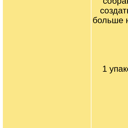
собра
создат
больше 
1 упа