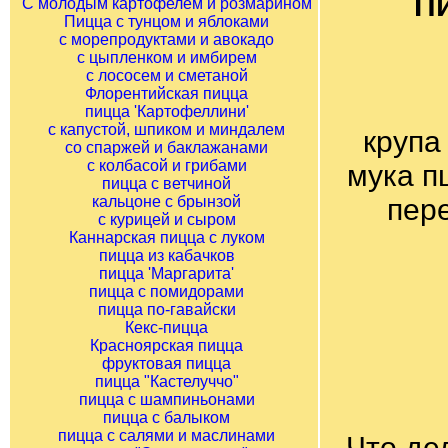
Пи
С молодым картофелем и розмарином
Пицца с тунцом и яблоками
с морепродуктами и авокадо
с цыпленком и имбирем
с лососем и сметаной
Флорентийская пицца
пицца 'Картофеллини'
с капустой, шпиком и миндалем
крупа
со спаржей и баклажанами
с колбасой и грибами
мука п
пицца с ветчиной
кальцоне с брынзой
пер
с курицей и сыром
Каннарская пицца с луком
пицца из кабачков
пицца 'Маргарита'
пицца с помидорами
пицца по-гавайски
Кекс-пицца
Красноярская пицца
фруктовая пицца
пицца "Кастелуччо"
пицца с шампиньонами
пицца с балыком
пицца с салями и маслинами
Что де