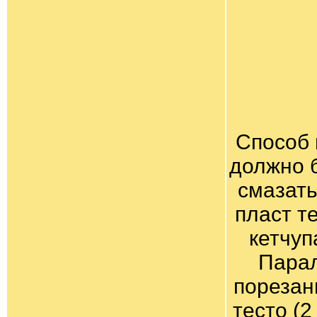
Способ 
должно б
смазать
пласт т
кетчуп
Парал
порезан
тесто (