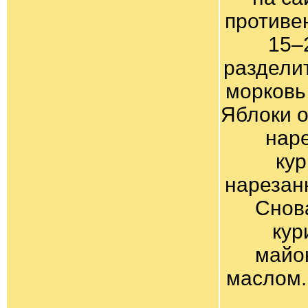
противе
15–
раздели
морковь
Яблоки о
наре
кур
нарезан
Снова
кур
майо
маслом.