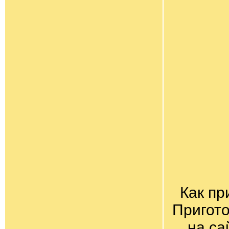
Как пр
Пригото
на са