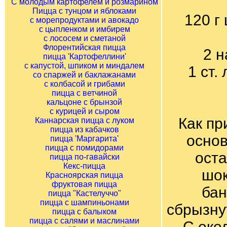
С молодым картофелем и розмарином
Пицца с тунцом и яблоками
120 г
с морепродуктами и авокадо
с цыпленком и имбирем
с лососем и сметаной
Флорентийская пицца
2 
пицца 'Картофеллини'
с капустой, шпиком и миндалем
1 ст.
со спаржей и баклажанами
с колбасой и грибами
пицца с ветчиной
кальцоне с брынзой
с курицей и сыром
Как пр
Каннарская пицца с луком
пицца из кабачков
основ
пицца 'Маргарита'
пицца с помидорами
оста
пицца по-гавайски
Кекс-пицца
шок
Красноярская пицца
фруктовая пицца
бан
пицца "Кастелуччо"
пицца с шампиньонами
сбрызну
пицца с балыком
пицца с салями и маслинами
С око