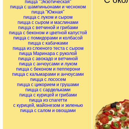
пицца "Экзотическая"
пицца с шампиньонами и чесноком
пицца "Южная"
пицца с луком и сыром
пицца с сыром и маслинами
пицца с ветчиной и грибами
пицца с беконом и цветной капустой
пицца с помидорами и колбасой
пицца с кабачками
пицца из слоеного теста с сыром
пицца Маринара с руколой
пицца с авокадо и ветчиной
пицца с анчоусами и луком
пицца с беконом и пепперони
пицца с кальмарами и анчоусами
пицца с лососем
пицца с цикорием и грушами
пицца с сардельками
пицца с курицей и грибами
пицца из спагетти
с курицей, майонезом и зеленью
пицца с салом и овощами