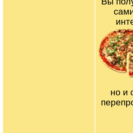
Вы пол
сами
инт
но и 
перепр