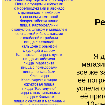
Пицца с тунцом и яблоками
с морепродуктами и авокадо
с цыпленком и имбирем
с лососем и сметаной
Р
Флорентийская пицца
пицца 'Картофеллини'
с капустой, шпиком и миндалем
со спаржей и баклажанами
с колбасой и грибами
пицца с ветчиной
кальцоне с брынзой
с курицей и сыром
Я д
Каннарская пицца с луком
пицца из кабачков
магазин
пицца 'Маргарита'
пицца с помидорами
всё же з
пицца по-гавайски
Кекс-пицца
её потр
Красноярская пицца
фруктовая пицца
успела о
пицца "Кастелуччо"
пицца с шампиньонами
её при
пицца с балыком
пицца с салями и маслинами
10-ле