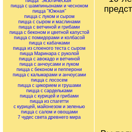
пицца "Экзотическая"
пицца с шампиньонами и чесноком
предст
пицца "Южная"
пицца с луком и сыром
пицца с сыром и маслинами
пицца с ветчиной и грибами
пицца с беконом и цветной капустой
пицца с помидорами и колбасой
пицца с кабачками
пицца из слоеного теста с сыром
пицца Маринара с руколой
пицца с авокадо и ветчиной
пицца с анчоусами и луком
пицца с беконом и пепперони
пицца с кальмарами и анчоусами
пицца с лососем
пицца с цикорием и грушами
пицца с сардельками
пицца с курицей и грибами
пицца из спагетти
с курицей, майонезом и зеленью
пицца с салом и овощами
7 чудес света древнего мира