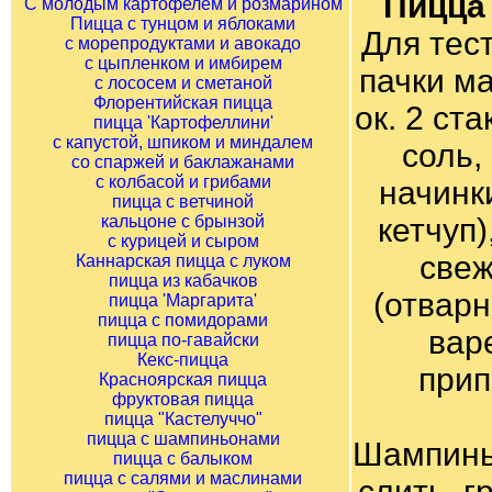
Пицца 
С молодым картофелем и розмарином
Пицца с тунцом и яблоками
Для тест
с морепродуктами и авокадо
с цыпленком и имбирем
пачки ма
с лососем и сметаной
Флорентийская пицца
ок. 2 ста
пицца 'Картофеллини'
с капустой, шпиком и миндалем
соль,
со спаржей и баклажанами
с колбасой и грибами
начинк
пицца с ветчиной
кальцоне с брынзой
кетчуп)
с курицей и сыром
свеж
Каннарская пицца с луком
пицца из кабачков
(отварн
пицца 'Маргарита'
пицца с помидорами
варе
пицца по-гавайски
Кекс-пицца
прип
Красноярская пицца
фруктовая пицца
пицца "Кастелуччо"
пицца с шампиньонами
Шампиньо
пицца с балыком
пицца с салями и маслинами
слить, г