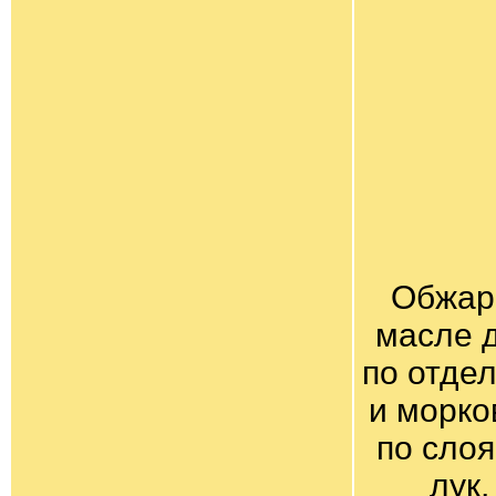
Обжар
масле 
по отде
и морко
по сло
лук,