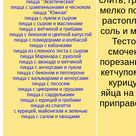
пицца "Экзотическая"
пицца с шампиньонами и чесноком
мелко п
пицца "Южная"
пицца с луком и сыром
растопл
пицца с сыром и маслинами
соль и 
пицца с ветчиной и грибами
пицца с беконом и цветной капустой
Тесто
пицца с помидорами и колбасой
пицца с кабачками
смоче
пицца из слоеного теста с сыром
пицца Маринара с руколой
порезан
пицца с авокадо и ветчиной
пицца с анчоусами и луком
кетчупо
пицца с беконом и пепперони
пицца с кальмарами и анчоусами
куриц
пицца с лососем
пицца с цикорием и грушами
яйца на
пицца с сардельками
пицца с курицей и грибами
приправ
пицца из спагетти
с курицей, майонезом и зеленью
пицца с салом и овощами